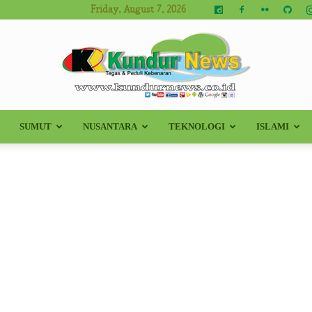
Friday, August 7, 2026
SUMUT
NUSANTARA
TEKNOLOGI
ISLAMI
Kundur
News