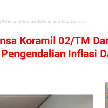
/TM Dampingi Penyaluran BLT Pengendalian Inflasi Daerah di...
nsa Koramil 02/TM Da
Pengendalian Inflasi D