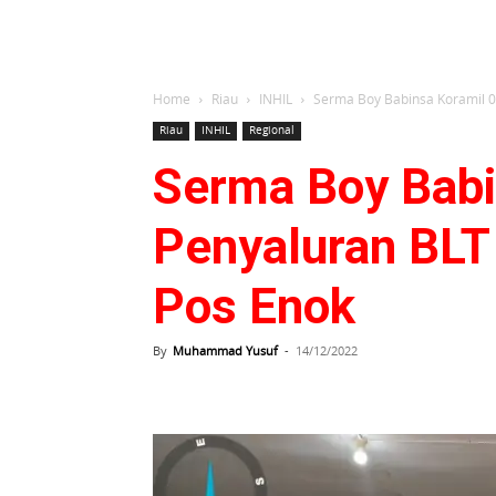
Home
Riau
INHIL
Serma Boy Babinsa Koramil 02
Riau
INHIL
Regional
Serma Boy Babi
Penyaluran BLT 
Pos Enok
By
Muhammad Yusuf
-
14/12/2022