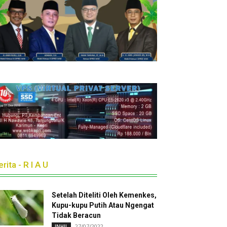
rita - R I A U
Setelah Diteliti Oleh Kemenkes,
Kupu-kupu Putih Atau Ngengat
Tidak Beracun
27/07/2022
INHIL