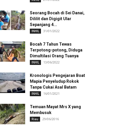
Seorang Bocah di Sei Danai,
Dililit dan Digigit Ular
Sepanjang 4...
31/01/2022
INHIL
Bocah 7 Tahun Tewas
Terpotong-potong, Diduga
Dimultilasi Orang Tuanya
13/06/2022
INHIL
Kronologis Pengejaran Boat
Mapia Penyeludup Rokok
Tanpa Cukai Asal Batam
16/01/2021
INHIL
Temuan Mayat Mrs X yang
Membusuk
29/06/2016
Riau