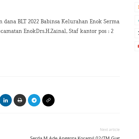
n dana BLT 2022 Babinsa Kelurahan Enok Serma
amatan EnokDrs.H.Zainal, Staf kantor pos : 2
Next article
Serda M Ade Anggota Koramil 02/TM Giat