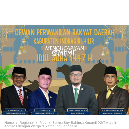
Home
Regional
Riau
Serma Boy Babinsa Koramil 02/TM Jalin
Komsos dengan Warga di kampung Pancasila