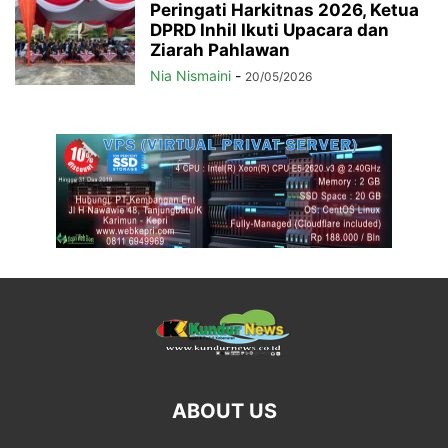
Peringati Harkitnas 2026, Ketua
DPRD Inhil Ikuti Upacara dan
Ziarah Pahlawan
Nia Nismaini
-
20/05/2026
ABOUT US