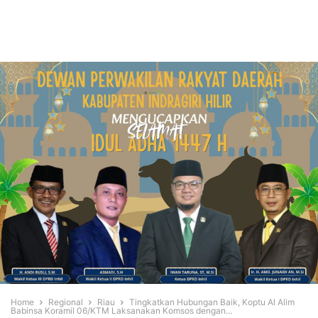
Home
Regional
Riau
Tingkatkan Hubungan Baik, Koptu Al Alim
Babinsa Koramil 06/KTM Laksanakan Komsos dengan...