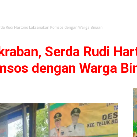
erda Rudi Hartono Laksanakan Komsos dengan Warga Binaan
kraban, Serda Rudi Har
msos dengan Warga Bi