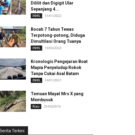
Dililit dan Digigit Ular
Sepanjang 4...
31/01/2022
INHIL
Bocah 7 Tahun Tewas
Terpotong-potong, Diduga
Dimultilasi Orang Tuanya
13/06/2022
INHIL
Kronologis Pengejaran Boat
Mapia Penyeludup Rokok
Tanpa Cukai Asal Batam
16/01/2021
INHIL
Temuan Mayat Mrs X yang
Membusuk
29/06/2016
Riau
Berita Terkini