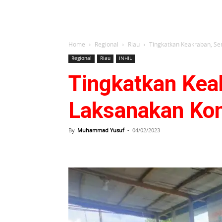
Home
Regional
Riau
Tingkatkan Keakraban, S
Regional
Riau
INHIL
Tingkatkan Kea
Laksanakan Ko
By
Muhammad Yusuf
-
04/02/2023