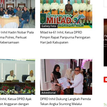
Gallery Foto
Inhil Hadiri Nobar Piala
Milad ke-61 Inhil, Ketua DPRD
ma Polres, Perkuat
Pimpin Rapat Paripurna Peringatan
n Kebersamaan
Hari Jadi Kabupaten
Advedtorial
 Inhil, Ketua DPRD Ajak
DPRD Inhil Dukung Langkah Pemda
sit Anggaran dengan
Tekan Angka Stunting Melalui
Su