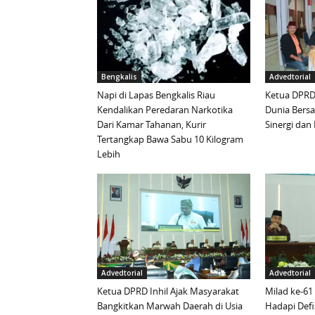
Bengkalis
Advedtorial
Napi di Lapas Bengkalis Riau
Ketua DPRD 
Kendalikan Peredaran Narkotika
Dunia Bersa
Dari Kamar Tahanan, Kurir
Sinergi da
Tertangkap Bawa Sabu 10 Kilogram
Lebih
Advedtorial
Advedtorial
Ketua DPRD Inhil Ajak Masyarakat
Milad ke-61
Bangkitkan Marwah Daerah di Usia
Hadapi Defi