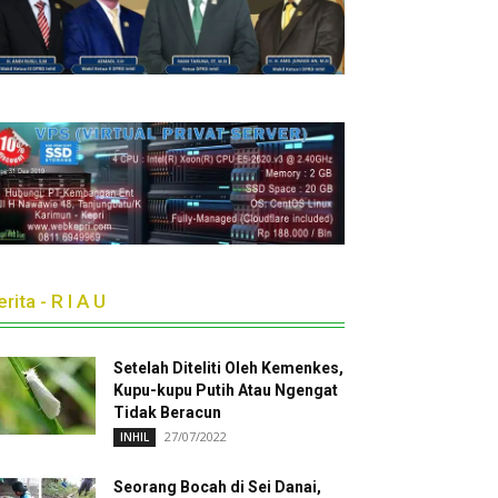
rita - R I A U
Setelah Diteliti Oleh Kemenkes,
Kupu-kupu Putih Atau Ngengat
Tidak Beracun
27/07/2022
INHIL
Seorang Bocah di Sei Danai,