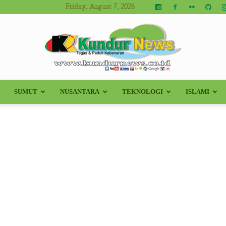
Friday, August 7, 2026
SUMUT
NUSANTARA
TEKNOLOGI
ISLAMI
Kundur
News