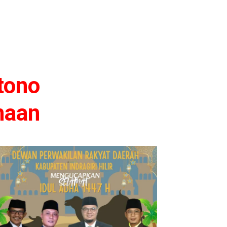
tono
naan