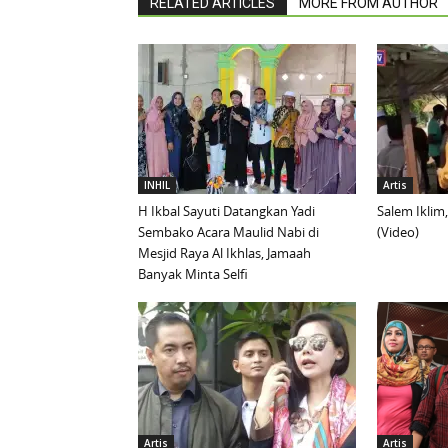
RELATED ARTICLES
MORE FROM AUTHOR
INHIL
Artis
H Ikbal Sayuti Datangkan Yadi
Salem Iklim
Sembako Acara Maulid Nabi di
(Video)
Mesjid Raya Al Ikhlas, Jamaah
Banyak Minta Selfi
Artis
Artis