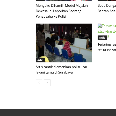
Mengaku Dihamili, Model Majalah
Beda Dengan 
Dewasa Ini Laporkan Seorang
Bantah Ada
Pengusaha ke Polisi
Artis
Terjaring ra
tes urine Am
Artis
Artis cantik diamankan polisi usai
layani tamu di Surabaya