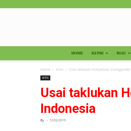
HOME
KEPRI
RIAU
Home
Artis
Usai taklukan Hollywood, transgender 
Artis
Usai taklukan H
Indonesia
By
-
12/02/2015