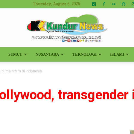
Thursday, August 6, 2026
SUMUT
NUSANTARA
TEKNOLOGI
ISLAMI
Kundur
ini main film di Indonesia
ollywood, transgender i
News