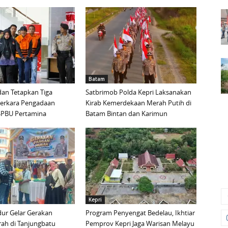
Batam
an Tetapkan Tiga
Satbrimob Polda Kepri Laksanakan
Perkara Pengadaan
Kirab Kemerdekaan Merah Putih di
i SPBU Pertamina
Batam Bintan dan Karimun
Kepri
ur Gelar Gerakan
Program Penyengat Bedelau, Ikhtiar
ah di Tanjungbatu
Pemprov Kepri Jaga Warisan Melayu