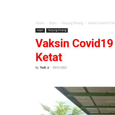
Home
Kepri
Tanjung Pinang
Vaksin Covid19 Ti
Kepri
Tanjung Pinang
Vaksin Covid19
Ketat
By
Yudi .s
-
05/01/2021