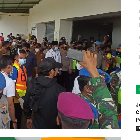
J
C
P
N