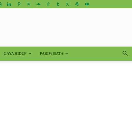
GAYA HIDUP
PARIWISATA