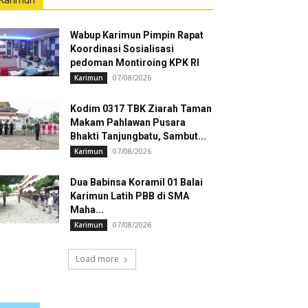
Karimun
Wabup Karimun Pimpin Rapat
Koordinasi Sosialisasi
pedoman Montiroing KPK RI
07/08/2026
Karimun
Kodim 0317 TBK Ziarah Taman
Makam Pahlawan Pusara
Bhakti Tanjungbatu, Sambut...
07/08/2026
Karimun
Dua Babinsa Koramil 01 Balai
Karimun Latih PBB di SMA
Maha...
07/08/2026
Karimun
Load more