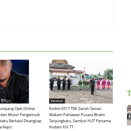
T
Karimun
mpang Ojek Online
Kodim 0317 TBK Ziarah Taman
 dan Motor Pengemudi
Makam Pahlawan Pusara Bhakti
elaku Berhasil Ditangkap
Tanjungbatu, Sambut HUT Pertama
a Kepri
Kodam XIX TT