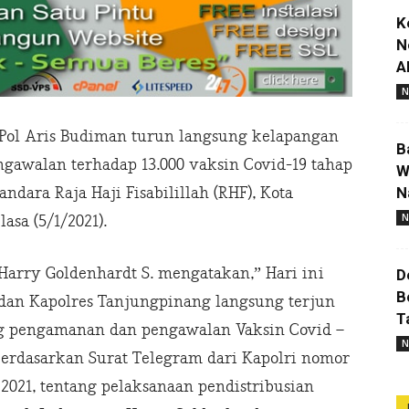
K
N
A
N
 Pol Aris Budiman turun langsung kelapangan
B
awalan terhadap 13.000 vaksin Covid-19 tahap
W
N
andara Raja Haji Fisabilillah (RHF), Kota
N
asa (5/1/2021).
Harry Goldenhardt S. mengatakan,” Hari ini
D
B
 dan Kapolres Tanjungpinang langsung terjun
T
g pengamanan dan pengawalan Vaksin Covid –
N
erdasarkan Surat Telegram dari Kapolri nomor
i 2021, tentang pelaksanaan pendistribusian