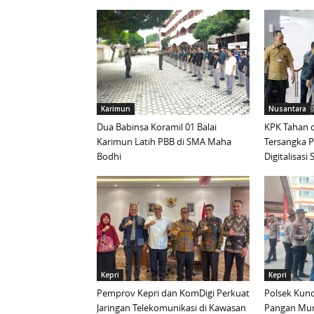
Karimun
Nusantara
Dua Babinsa Koramil 01 Balai
KPK Tahan d
Karimun Latih PBB di SMA Maha
Tersangka 
Bodhi
Digitalisas
Kepri
Kepri
Pemprov Kepri dan KomDigi Perkuat
Polsek Kund
Jaringan Telekomunikasi di Kawasan
Pangan Mur