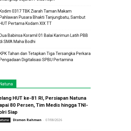
Kodim 0317 TBK Ziarah Taman Makam
Pahlawan Pusara Bhakti Tanjungbatu, Sambut
HUT Pertama Kodam XIX TT
Dua Babinsa Koramil 01 Balai Karimun Latih PBB
di SMA Maha Bodhi
KPK Tahan dan Tetapkan Tiga Tersangka Perkara
Pengadaan Digitalisasi SPBU Pertamina
Natuna
elang HUT ke-81 RI, Persiapan Natuna
apai 80 Persen, Tim Medis hingga TNI-
olri Siap
Dismon Rahman
-
07/08/2026
atuna