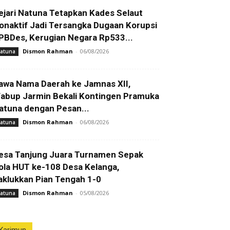
ejari Natuna Tetapkan Kades Selaut
onaktif Jadi Tersangka Dugaan Korupsi
PBDes, Kerugian Negara Rp533...
Dismon Rahman
-
06/08/2026
atuna
awa Nama Daerah ke Jamnas XII,
abup Jarmin Bekali Kontingen Pramuka
atuna dengan Pesan...
Dismon Rahman
-
06/08/2026
atuna
esa Tanjung Juara Turnamen Sepak
ola HUT ke-108 Desa Kelanga,
aklukkan Pian Tengah 1-0
Dismon Rahman
-
05/08/2026
atuna