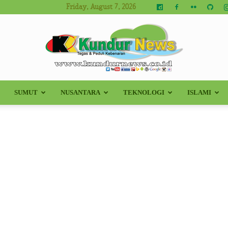
Friday, August 7, 2026
SUMUT
NUSANTARA
TEKNOLOGI
ISLAMI
Kundur
News