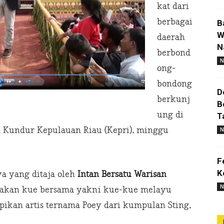
kat dari
berbagai
B
W
daerah
N
berbond
N
ong-
bondong
D
berkunj
B
ung di
T
i, Kundur Kepulauan Riau (Kepri), minggu
N
F
K
a yang ditaja oleh
Intan Bersatu Warisan
N
akan kue bersama yakni kue-kue melayu
ikan artis ternama Poey dari kumpulan Sting,