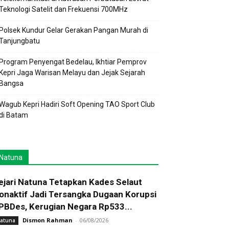
Teknologi Satelit dan Frekuensi 700MHz
Polsek Kundur Gelar Gerakan Pangan Murah di
Tanjungbatu
Program Penyengat Bedelau, Ikhtiar Pemprov
Kepri Jaga Warisan Melayu dan Jejak Sejarah
Bangsa
Wagub Kepri Hadiri Soft Opening TAO Sport Club
di Batam
Natuna
ejari Natuna Tetapkan Kades Selaut
onaktif Jadi Tersangka Dugaan Korupsi
PBDes, Kerugian Negara Rp533...
Dismon Rahman
-
06/08/2026
atuna