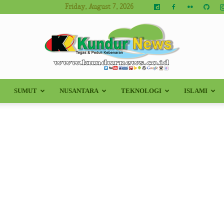
Friday, August 7, 2026
SUMUT
NUSANTARA
TEKNOLOGI
ISLAMI
Kundur
News