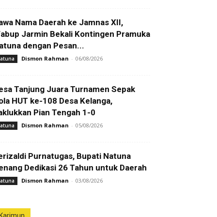
awa Nama Daerah ke Jamnas XII,
abup Jarmin Bekali Kontingen Pramuka
atuna dengan Pesan...
Dismon Rahman
-
06/08/2026
atuna
esa Tanjung Juara Turnamen Sepak
ola HUT ke-108 Desa Kelanga,
aklukkan Pian Tengah 1-0
Dismon Rahman
-
05/08/2026
atuna
erizaldi Purnatugas, Bupati Natuna
enang Dedikasi 26 Tahun untuk Daerah
Dismon Rahman
-
03/08/2026
atuna
Karimun