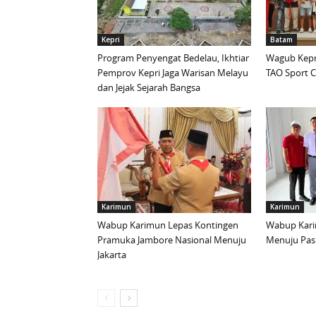
Kepri
Batam
Program Penyengat Bedelau, Ikhtiar
Wagub Kepri
Pemprov Kepri Jaga Warisan Melayu
TAO Sport C
dan Jejak Sejarah Bangsa
Karimun
Karimun
Wabup Karimun Lepas Kontingen
Wabup Kari
Pramuka Jambore Nasional Menuju
Menuju Pask
Jakarta