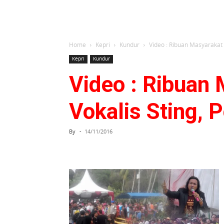
Home
Kepri
Kundur
Video : Ribuan Masyarakat
Kepri
Kundur
Video : Ribuan
Vokalis Sting, 
By
-
14/11/2016