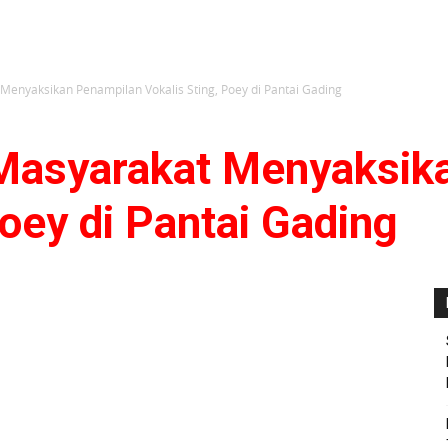
 Menyaksikan Penampilan Vokalis Sting, Poey di Pantai Gading
 Masyarakat Menyaksik
Poey di Pantai Gading