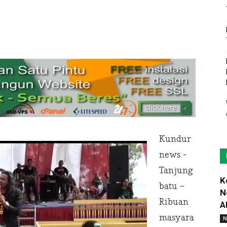
Kundur
news -
Tanjung
K
batu –
N
Ribuan
A
masyara
N