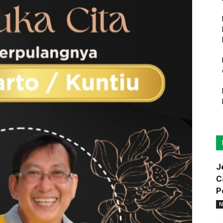
J
C
P
N