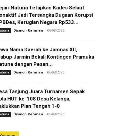
ejari Natuna Tetapkan Kades Selaut
onaktif Jadi Tersangka Dugaan Korupsi
PBDes, Kerugian Negara Rp533...
Dismon Rahman
-
06/08/2026
atuna
awa Nama Daerah ke Jamnas XII,
abup Jarmin Bekali Kontingen Pramuka
atuna dengan Pesan...
Dismon Rahman
-
06/08/2026
atuna
esa Tanjung Juara Turnamen Sepak
ola HUT ke-108 Desa Kelanga,
aklukkan Pian Tengah 1-0
Dismon Rahman
-
05/08/2026
atuna