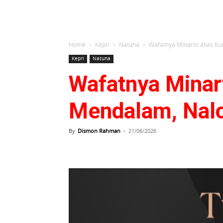
Home
Kepri
Natuna
Wafatnya Minarto alias K
Kepri
Natuna
Wafatnya Minart
Mendalam, Nalo
By
Dismon Rahman
-
21/06/2026