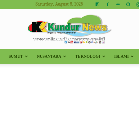
Saturday, August 8, 2026
SUMUT
NUSANTARA
TEKNOLOGI
ISLAMI
Kundur
News