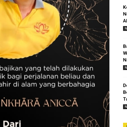
K
N
A
N
B
W
N
N
D
B
T
N