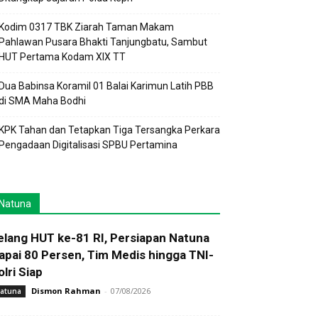
Kodim 0317 TBK Ziarah Taman Makam
Pahlawan Pusara Bhakti Tanjungbatu, Sambut
HUT Pertama Kodam XIX TT
Dua Babinsa Koramil 01 Balai Karimun Latih PBB
di SMA Maha Bodhi
KPK Tahan dan Tetapkan Tiga Tersangka Perkara
Pengadaan Digitalisasi SPBU Pertamina
Natuna
elang HUT ke-81 RI, Persiapan Natuna
apai 80 Persen, Tim Medis hingga TNI-
olri Siap
Dismon Rahman
-
07/08/2026
atuna