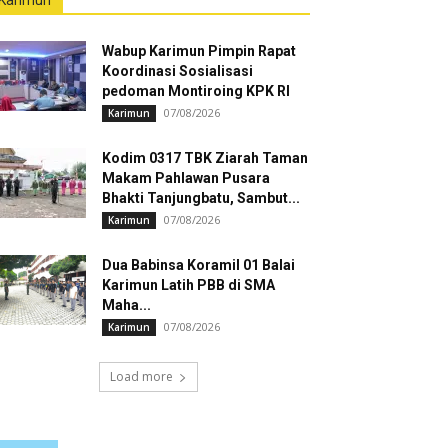
Karimun
Wabup Karimun Pimpin Rapat
Koordinasi Sosialisasi
pedoman Montiroing KPK RI
07/08/2026
Karimun
Kodim 0317 TBK Ziarah Taman
Makam Pahlawan Pusara
Bhakti Tanjungbatu, Sambut...
07/08/2026
Karimun
Dua Babinsa Koramil 01 Balai
Karimun Latih PBB di SMA
Maha...
07/08/2026
Karimun
Load more