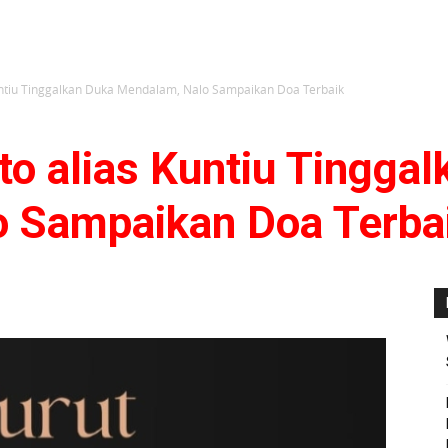
untiu Tinggalkan Duka Mendalam, Nalo Sampaikan Doa Terbaik
o alias Kuntiu Tingga
 Sampaikan Doa Terba