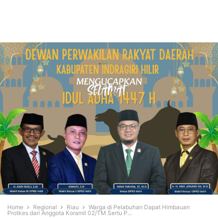
Home
Regional
Riau
Warga di Pelabuhan Dapat Himbauan
Protkes dari Anggota Koramil 02/TM Sertu P...