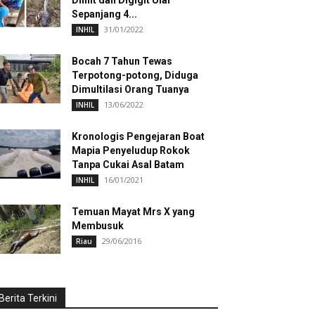
Dililit dan Digigit Ular
Sepanjang 4...
31/01/2022
INHIL
Bocah 7 Tahun Tewas
Terpotong-potong, Diduga
Dimultilasi Orang Tuanya
13/06/2022
INHIL
Kronologis Pengejaran Boat
Mapia Penyeludup Rokok
Tanpa Cukai Asal Batam
16/01/2021
INHIL
Temuan Mayat Mrs X yang
Membusuk
29/06/2016
Riau
Berita Terkini