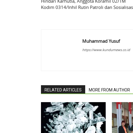
Hindari Karhutla, Anggota Koramil 02/TM
Kodim 0314/Inhil Rutin Patroli dan Sosialisas
Muhammad Yusuf
https://www.kundurnews.co.id
RELATED ARTICLES
MORE FROM AUTHOR