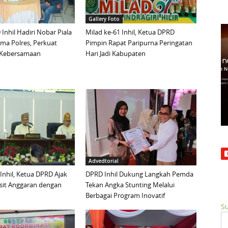
Gallery Foto
Inhil Hadiri Nobar Piala
Milad ke-61 Inhil, Ketua DPRD
ma Polres, Perkuat
Pimpin Rapat Paripurna Peringatan
n Kebersamaan
Hari Jadi Kabupaten
Advedtorial
 Inhil, Ketua DPRD Ajak
DPRD Inhil Dukung Langkah Pemda
sit Anggaran dengan
Tekan Angka Stunting Melalui
Berbagai Program Inovatif
Su