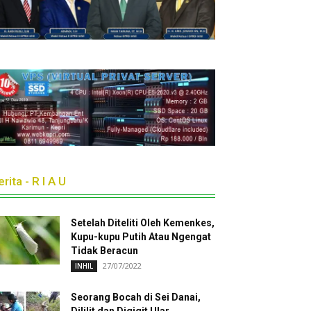
rita - R I A U
Setelah Diteliti Oleh Kemenkes,
Kupu-kupu Putih Atau Ngengat
Tidak Beracun
27/07/2022
INHIL
Seorang Bocah di Sei Danai,