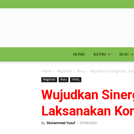
HOME
KEPRI
RIAU
Home
Regional
Riau
Wujudkan Sinergiritas, B
Regional
Riau
INHIL
Wujudkan Sinerg
Laksanakan Ko
By
Muhammad Yusuf
-
07/04/2023