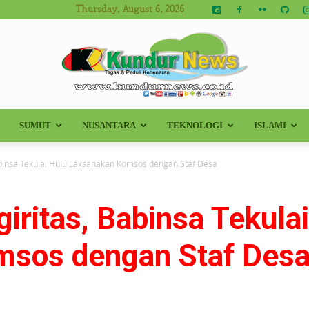
Thursday, August 6, 2026
SUMUT
NUSANTARA
TEKNOLOGI
ISLAMI
Kundur
abinsa Tekulai Hulu Laksanakan Komsos dengan Staf Desa
iritas, Babinsa Tekula
News
msos dengan Staf Des