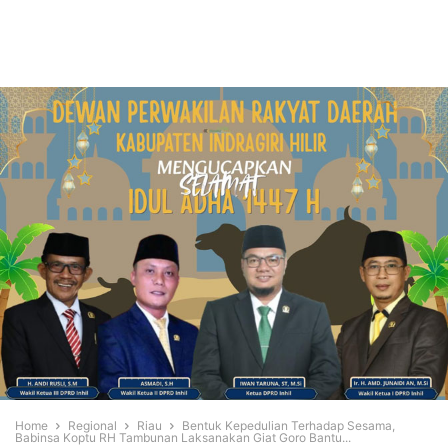
Home
Regional
Riau
Bentuk Kepedulian Terhadap Sesama,
Babinsa Koptu RH Tambunan Laksanakan Giat Goro Bantu...