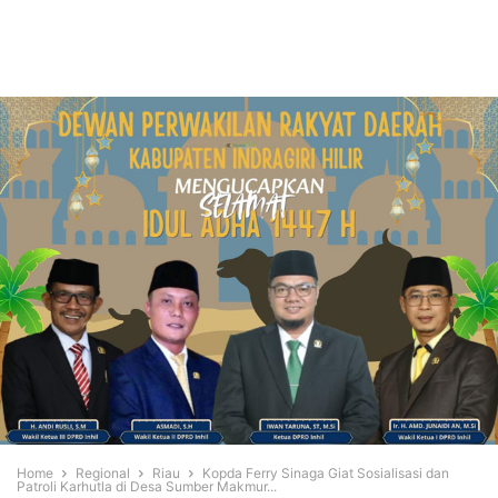
Home
Regional
Riau
Kopda Ferry Sinaga Giat Sosialisasi dan
Patroli Karhutla di Desa Sumber Makmur...