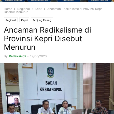
Home
Regional
Kepri
Ancaman Radikalisme di Provinsi Kepri
Disebut Menurun
Regional
Kepri
Tanjung Pinang
Ancaman Radikalisme di
Provinsi Kepri Disebut
Menurun
By
Redaksi-02
-
19/06/2026