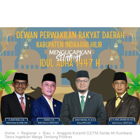
Home
Regional
Riau
Anggota Koramil 02/TM Serda Ah Kumbara
Terus Ingatkan Warga Tentang Protkes