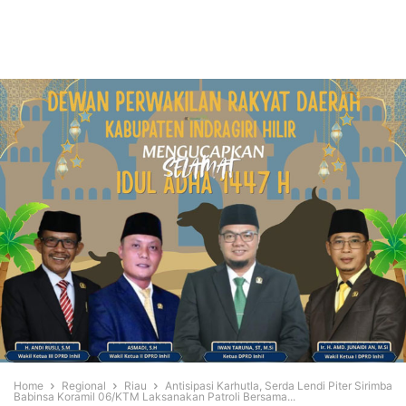
Home
Regional
Riau
Antisipasi Karhutla, Serda Lendi Piter Sirimba
Babinsa Koramil 06/KTM Laksanakan Patroli Bersama...