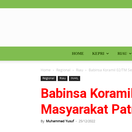
HOME
KEPRI
RIAU
Home
Regional
Riau
Babinsa Koramil 02/TM Se
Regional
Riau
INHIL
Babinsa Koram
Masyarakat Patr
By
Muhammad Yusuf
-
25/12/2022