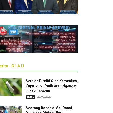
rita - R I A U
Setelah Diteliti Oleh Kemenkes,
Kupu-kupu Putih Atau Ngengat
Tidak Beracun
27/07/2022
INHIL
Seorang Bocah di Sei Danai,