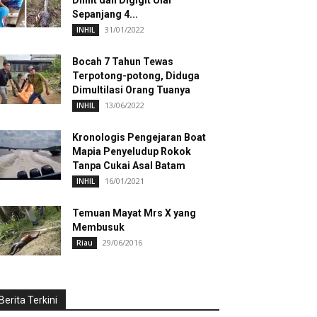
Dililit dan Digigit Ular
Sepanjang 4...
31/01/2022
INHIL
Bocah 7 Tahun Tewas
Terpotong-potong, Diduga
Dimultilasi Orang Tuanya
13/06/2022
INHIL
Kronologis Pengejaran Boat
Mapia Penyeludup Rokok
Tanpa Cukai Asal Batam
16/01/2021
INHIL
Temuan Mayat Mrs X yang
Membusuk
29/06/2016
Riau
Berita Terkini