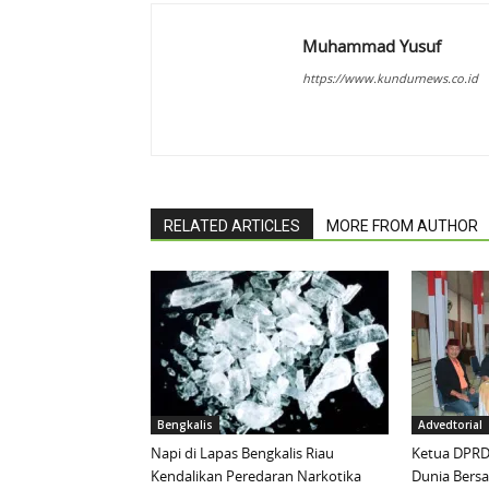
Muhammad Yusuf
https://www.kundurnews.co.id
RELATED ARTICLES
MORE FROM AUTHOR
Bengkalis
Advedtorial
Napi di Lapas Bengkalis Riau
Ketua DPRD 
Kendalikan Peredaran Narkotika
Dunia Bersa