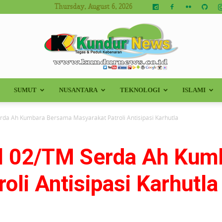
Thursday, August 6, 2026
SUMUT
NUSANTARA
TEKNOLOGI
ISLAMI
Kundur
rda Ah Kumbara Bersama Masyarakat Patroli Antisipasi Karhutla
il 02/TM Serda Ah Kum
News
oli Antisipasi Karhutl