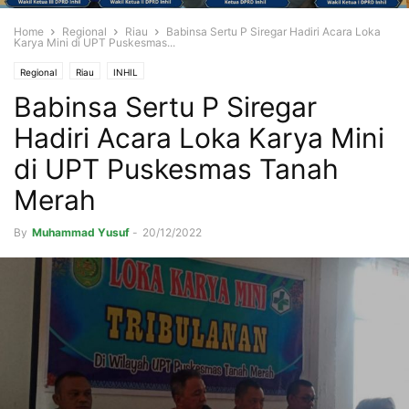
Home
Regional
Riau
Babinsa Sertu P Siregar Hadiri Acara Loka
Karya Mini di UPT Puskesmas...
Regional
Riau
INHIL
Babinsa Sertu P Siregar
Hadiri Acara Loka Karya Mini
di UPT Puskesmas Tanah
Merah
By
Muhammad Yusuf
-
20/12/2022