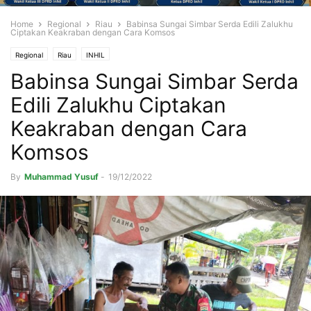
Home
Regional
Riau
Babinsa Sungai Simbar Serda Edili Zalukhu
Ciptakan Keakraban dengan Cara Komsos
Regional
Riau
INHIL
Babinsa Sungai Simbar Serda
Edili Zalukhu Ciptakan
Keakraban dengan Cara
Komsos
By
Muhammad Yusuf
-
19/12/2022