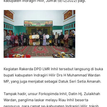
kabupaten Indragiri Hilir, Jum’at (9/12/2022) pagi.
Kegiatan Rakerda DPD LMR Inhil tersebut langsung di buka
bupati kabupaten Indragiri Hilir Drs H Muhammad Wardan
MP, yang juga menjabat sebagai Datuk Seri Setia Amanah.
Tampak hadir, unsur Forkopimda Inhil, Datin Hj. Zulaikhah
Wardan, panglima laskar melayu Riau Inhil beserta
pengurus, para camat se-kabupaten Indragiri Hilir, tokoh