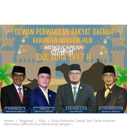
Home
Regional
Riau
Buka Rakerda, Datuk Seri Setia Amanah
Berharap LMR Inhil Ikut Bersinergi dengan...