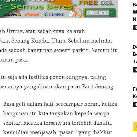
B
W
N
N
ah Urung, atau sebaliknya ke arah
Parit Senang Kundur Utara. Sebelum melintas
D
ada sebuah bangunan seperti parkir. Namun itu
B
unan pasar.
T
N
tu saja ada fasilitas pendukungnya, paling
ebenarnya yang dinamakan pasar Parit Senang.
F
K
Rasa geli dalam hati bercampur heran, ketika
N
bangunan itu kita tanyakan kepada warga
sekitar, mereka tersenyum terlebih dahulu,
kemudian menjawab “pasar,” yang diakhiri