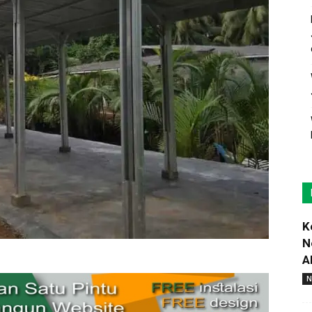
K
N
A
N