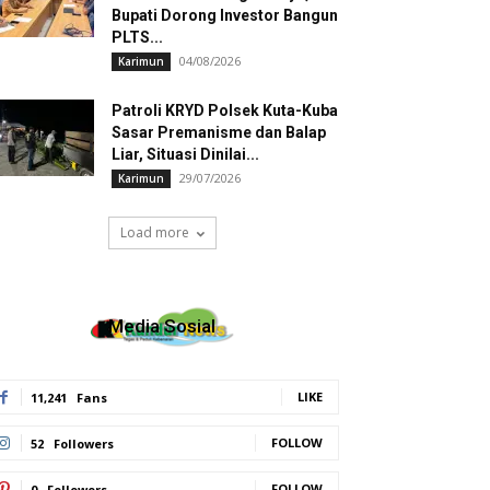
Bupati Dorong Investor Bangun
PLTS...
04/08/2026
Karimun
Patroli KRYD Polsek Kuta-Kuba
Sasar Premanisme dan Balap
Liar, Situasi Dinilai...
29/07/2026
Karimun
Load more
Media Sosial
LIKE
11,241
Fans
FOLLOW
52
Followers
FOLLOW
0
Followers