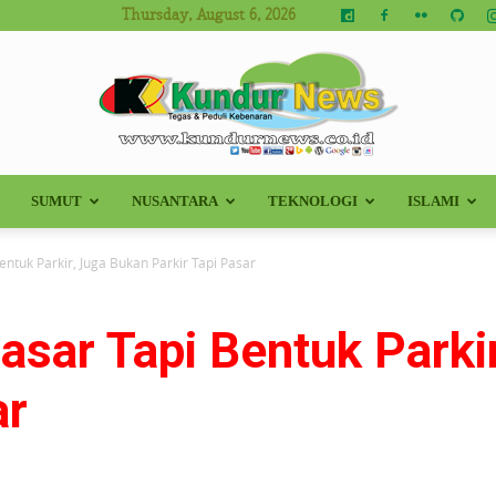
Thursday, August 6, 2026
SUMUT
NUSANTARA
TEKNOLOGI
ISLAMI
Kundur
ntuk Parkir, Juga Bukan Parkir Tapi Pasar
asar Tapi Bentuk Parki
News
ar