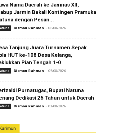
awa Nama Daerah ke Jamnas XII,
abup Jarmin Bekali Kontingen Pramuka
atuna dengan Pesan...
Dismon Rahman
-
06/08/2026
atuna
esa Tanjung Juara Turnamen Sepak
ola HUT ke-108 Desa Kelanga,
aklukkan Pian Tengah 1-0
Dismon Rahman
-
05/08/2026
atuna
erizaldi Purnatugas, Bupati Natuna
enang Dedikasi 26 Tahun untuk Daerah
Dismon Rahman
-
03/08/2026
atuna
Karimun