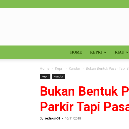
HOME
KEPRI
RIAU
Home
Kepri
Kundur
Bukan Bentuk Pasar Tapi Be
Kepri
Kundur
Bukan Bentuk P
Parkir Tapi Pas
By
redaksi-01
-
16/11/2018