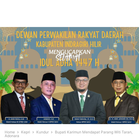
Home
Kepri
Kundur
Bupati Karimun Mendapat Parang Witi Taran,
Adonara