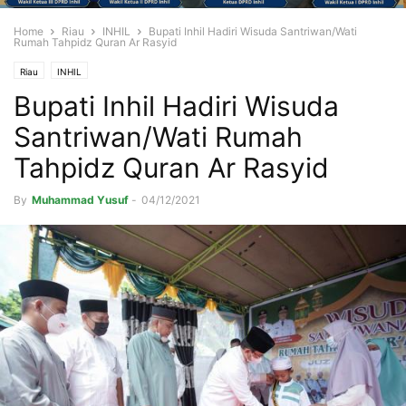
Home
Riau
INHIL
Bupati Inhil Hadiri Wisuda Santriwan/Wati
Rumah Tahpidz Quran Ar Rasyid
Riau
INHIL
Bupati Inhil Hadiri Wisuda
Santriwan/Wati Rumah
Tahpidz Quran Ar Rasyid
By
Muhammad Yusuf
-
04/12/2021