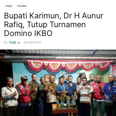
Kepri
Kundur
Bupati Karimun, Dr H Aunur
Rafiq, Tutup Turnamen
Domino IKBO
By
Yudi .s
-
30/09/2019