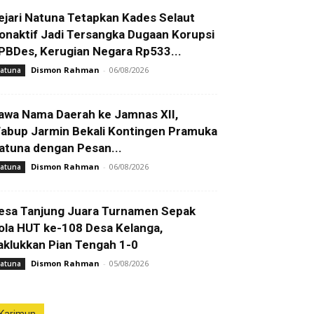
ejari Natuna Tetapkan Kades Selaut
onaktif Jadi Tersangka Dugaan Korupsi
PBDes, Kerugian Negara Rp533...
Dismon Rahman
-
06/08/2026
atuna
awa Nama Daerah ke Jamnas XII,
abup Jarmin Bekali Kontingen Pramuka
atuna dengan Pesan...
Dismon Rahman
-
06/08/2026
atuna
esa Tanjung Juara Turnamen Sepak
ola HUT ke-108 Desa Kelanga,
aklukkan Pian Tengah 1-0
Dismon Rahman
-
05/08/2026
atuna