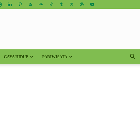
GAYA HIDUP
PARIWISATA