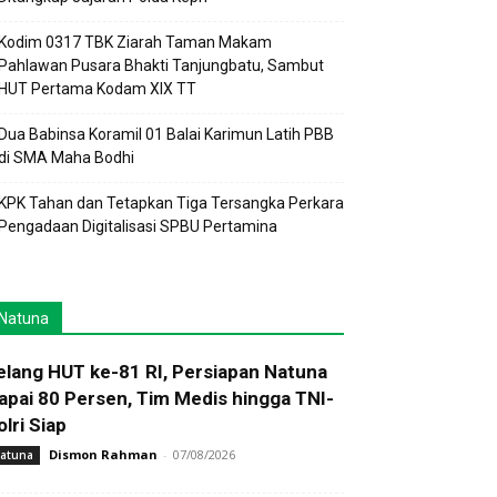
Kodim 0317 TBK Ziarah Taman Makam
Pahlawan Pusara Bhakti Tanjungbatu, Sambut
HUT Pertama Kodam XIX TT
Dua Babinsa Koramil 01 Balai Karimun Latih PBB
di SMA Maha Bodhi
KPK Tahan dan Tetapkan Tiga Tersangka Perkara
Pengadaan Digitalisasi SPBU Pertamina
Natuna
elang HUT ke-81 RI, Persiapan Natuna
apai 80 Persen, Tim Medis hingga TNI-
olri Siap
Dismon Rahman
-
07/08/2026
atuna