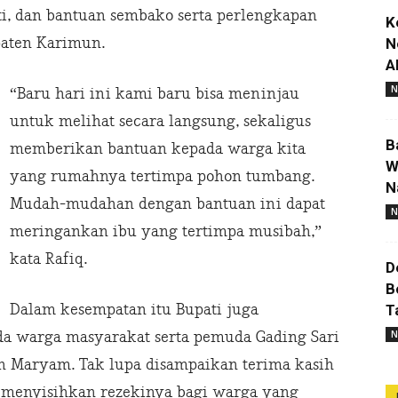
ti, dan bantuan sembako serta perlengkapan
K
paten Karimun.
N
A
N
“Baru hari ini kami baru bisa meninjau
untuk melihat secara langsung, sekaligus
B
memberikan bantuan kepada warga kita
W
yang rumahnya tertimpa pohon tumbang.
N
Mudah-mudahan dengan bantuan ini dapat
N
meringankan ibu yang tertimpa musibah,”
kata Rafiq.
D
B
Dalam kesempatan itu Bupati juga
T
 warga masyarakat serta pemuda Gading Sari
N
 Maryam. Tak lupa disampaikan terima kasih
 menyisihkan rezekinya bagi warga yang