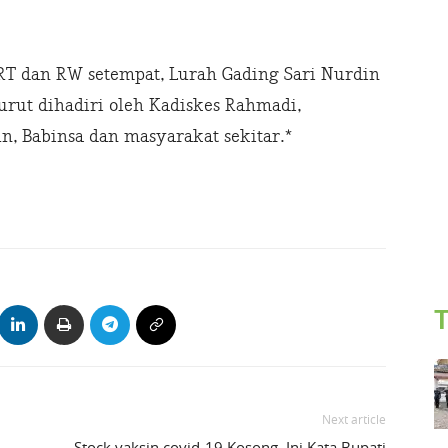
RT dan RW setempat, Lurah Gading Sari Nurdin
urut dihadiri oleh Kadiskes Rahmadi,
n, Babinsa dan masyarakat sekitar.*
T
Next article
Stock vaksin covid-19 Kosong, Ini Kata Bupati