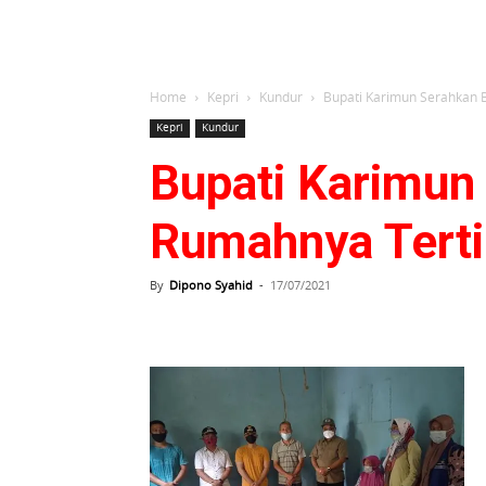
Home
Kepri
Kundur
Bupati Karimun Serahkan 
Kepri
Kundur
Bupati Karimun
Rumahnya Terti
By
Dipono Syahid
-
17/07/2021