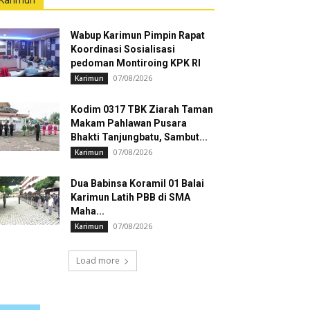
Karimun
Wabup Karimun Pimpin Rapat
Koordinasi Sosialisasi
pedoman Montiroing KPK RI
07/08/2026
Karimun
Kodim 0317 TBK Ziarah Taman
Makam Pahlawan Pusara
Bhakti Tanjungbatu, Sambut...
07/08/2026
Karimun
Dua Babinsa Koramil 01 Balai
Karimun Latih PBB di SMA
Maha...
07/08/2026
Karimun
Load more