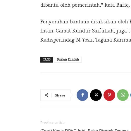
dibantu oleh pemerintah,” kata Rafiq.
Penyerahan bantuan disaksikan oleh 
Ihsan, Camat Kundur Saifullah, juga t
Kadisperindag M Yosli, Tagana Karimu
TAGS
Durian Runtuh
Share
Previous article
(Foto) Kadis DPAD Inhil Buka Bimtek Tenaga