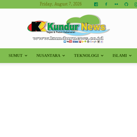
Friday, August 7, 2026
SUMUT
NUSANTARA
TEKNOLOGI
ISLAMI
Kundur
News