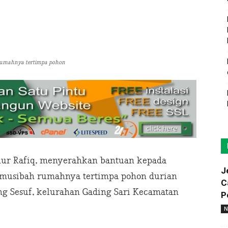
rumahnya tertimpa pohon
nur Rafiq, menyerahkan bantuan kepada
J
 musibah rumahnya tertimpa pohon durian
C
ng Sesuf, kelurahan Gading Sari Kecamatan
P
N