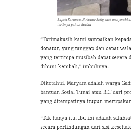
Bupati Karimun, H Aunur Rafiq, saat menyerahk
tertimpa pohon durian
“Terimakasih kami sampaikan kepada 
donatur, yang tanggap dan cepat wal
yang tertimpa musibah dapat segera d
dihuni kembali,” imbuhnya.
Diketahui, Maryam adalah warga Gadi
bantuan Sosial Tunai atau BLT dari p
yang ditempatinya itupun merupakan
“Tak hanya itu, Ibu ini adalah salahs
secara perlindungan dari sisi kesehat