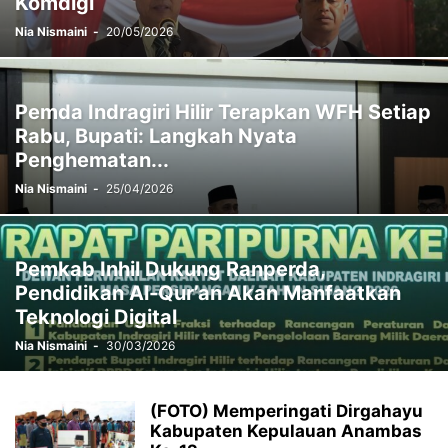
Komdigi
Nia Nismaini
-
20/05/2026
Pemda Indragiri Hilir Terapkan WFH Setiap
Rabu, Bupati: Langkah Nyata
Penghematan...
Nia Nismaini
-
25/04/2026
Pemkab Inhil Dukung Ranperda,
Pendidikan Al-Qur’an Akan Manfaatkan
Teknologi Digital
Nia Nismaini
-
30/03/2026
(FOTO) Memperingati Dirgahayu
Kabupaten Kepulauan Anambas