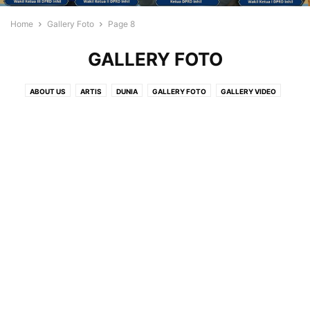
Home
Gallery Foto
Page 8
GALLERY FOTO
ABOUT US
ARTIS
DUNIA
GALLERY FOTO
GALLERY VIDEO
GAYA HIDUP
IKLAN
ISLAMI
IWO
NUSANTARA
OPINI
PARIWISATA
PEDOMAN PEMBERITAAN MEDIA SYBER
POS IKLAN
REGIONAL
TEKNOLOGI