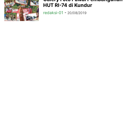
HUT RI-74 di Kundur
redaksi-01
-
20/08/2019