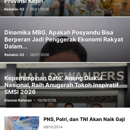
Provinsi Kepri
Redaksi-02
-
26/07/2026
Dinamika MBG, Apakah Posyandu Bisa
Berperan Jadi Penggerak Ekonomi Rakyat
Dalam...
Redaksi-02
-
26/07/2026
Kepemimpinan Dato’ Aneng Diakui
Nasional, Raih Anugerah Tokoh Inspiratif
SMSI 2026
Dismon Rahman
-
19/06/2026
PNS, Polri, dan TNI Akan Naik Gaji
08/10/2014