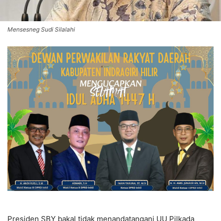
Mensesneg Sudi Silalahi
Presiden SBY bakal tidak menandatangani UU Pilkada