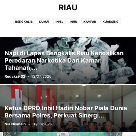
RIAU
BENGKALIS
DUMAI
INHIL
INHU
KAMPAR
KUANSING
MERANTI
PEKANBARU
PELALAWAN
ROHIL
ROHUL
SIAK
Napi di Lapas Bengkalis Riau Kendalikan
Peredaran Narkotika Dari Kamar
Tahanan,...
Redaksi-02
-
13/07/2026
Ketua DPRD Inhil Hadiri Nobar Piala Dunia
Bersama Polres, Perkuat Sinergi...
Nia Nismaini
-
16/06/2026