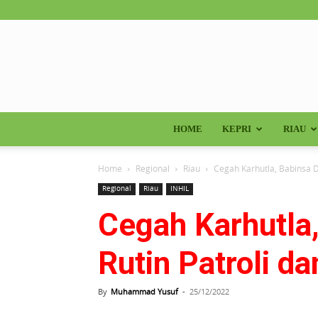
HOME
KEPRI
RIAU
Home
Regional
Riau
Cegah Karhutla, Babinsa De
Regional
Riau
INHIL
Cegah Karhutla,
Rutin Patroli da
By
Muhammad Yusuf
-
25/12/2022