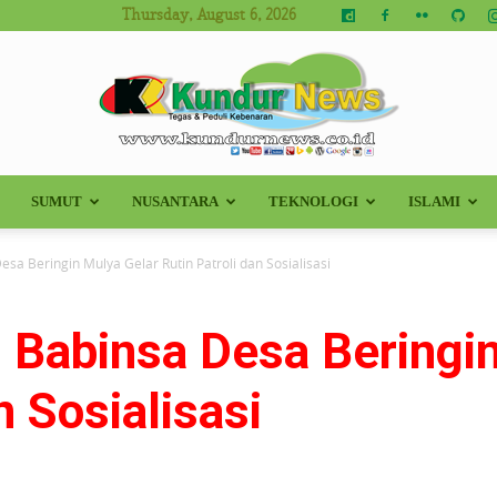
Thursday, August 6, 2026
SUMUT
NUSANTARA
TEKNOLOGI
ISLAMI
Kundur
sa Beringin Mulya Gelar Rutin Patroli dan Sosialisasi
 Babinsa Desa Beringi
News
n Sosialisasi