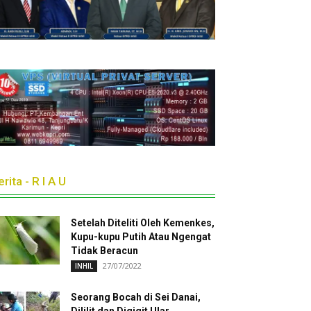
rita - R I A U
Setelah Diteliti Oleh Kemenkes,
Kupu-kupu Putih Atau Ngengat
Tidak Beracun
27/07/2022
INHIL
Seorang Bocah di Sei Danai,