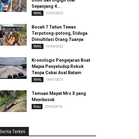
Dililit dan Digigit Ular
Sepanjang 4...
31/01/2022
INHIL
Bocah 7 Tahun Tewas
Terpotong-potong, Diduga
Dimultilasi Orang Tuanya
13/06/2022
INHIL
Kronologis Pengejaran Boat
Mapia Penyeludup Rokok
Tanpa Cukai Asal Batam
16/01/2021
INHIL
Temuan Mayat Mrs X yang
Membusuk
29/06/2016
Riau
Berita Terkini