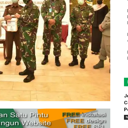
J
C
P
N