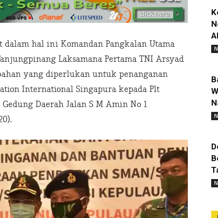
K
N
A
t dalam hal ini Komandan Pangkalan Utama
N
 Tanjungpinang Laksamana Pertama TNI Arsyad
ahan yang diperlukan untuk penanganan
B
tion International Singapura kepada Plt
W
N
di Gedung Daerah Jalan S M Amin No 1
N
0).
D
B
T
N