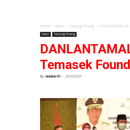
Home
Kepri
Tanjung Pinang
DANLANTAMAL IV M
Kepri
Tanjung Pinang
DANLANTAMAL I
Temasek Founda
By
redaksi-01
-
26/05/2020