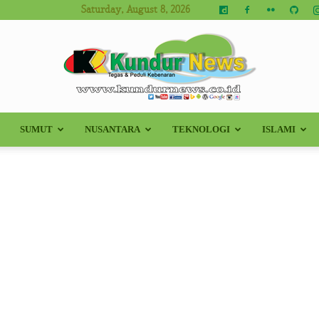
Saturday, August 8, 2026
SUMUT
NUSANTARA
TEKNOLOGI
ISLAMI
Kundur
News