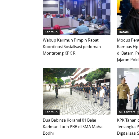
Karimun
Batam
Wabup Karimun Pimpin Rapat
Modus Penu
Koordinasi Sosialisasi pedoman
Rampas Hp
Montiroing KPK RI
di Batam, P
Jajaran Pold
Karimun
Nusantara
Dua Babinsa Koramil 01 Balai
KPK Tahan d
Karimun Latih PBB di SMA Maha
Tersangka 
Bodhi
Digitalisas