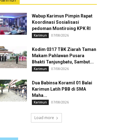
Karimun
Wabup Karimun Pimpin Rapat
Koordinasi Sosialisasi
pedoman Montiroing KPK RI
07/08/2026
Karimun
Kodim 0317 TBK Ziarah Taman
Makam Pahlawan Pusara
Bhakti Tanjungbatu, Sambut...
07/08/2026
Karimun
Dua Babinsa Koramil 01 Balai
Karimun Latih PBB di SMA
Maha...
07/08/2026
Karimun
Load more