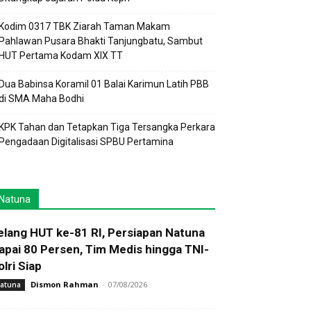
Kodim 0317 TBK Ziarah Taman Makam
Pahlawan Pusara Bhakti Tanjungbatu, Sambut
HUT Pertama Kodam XIX TT
Dua Babinsa Koramil 01 Balai Karimun Latih PBB
di SMA Maha Bodhi
KPK Tahan dan Tetapkan Tiga Tersangka Perkara
Pengadaan Digitalisasi SPBU Pertamina
Natuna
elang HUT ke-81 RI, Persiapan Natuna
apai 80 Persen, Tim Medis hingga TNI-
olri Siap
Dismon Rahman
-
07/08/2026
atuna