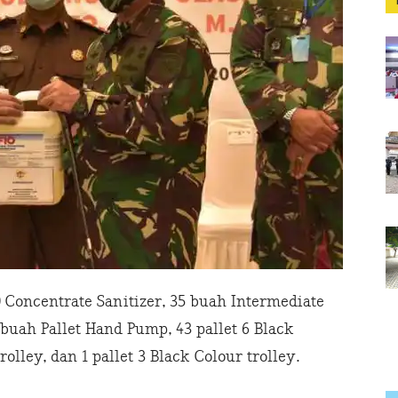
0 Concentrate Sanitizer, 35 buah Intermediate
 buah Pallet Hand Pump, 43 pallet 6 Black
trolley, dan 1 pallet 3 Black Colour trolley.