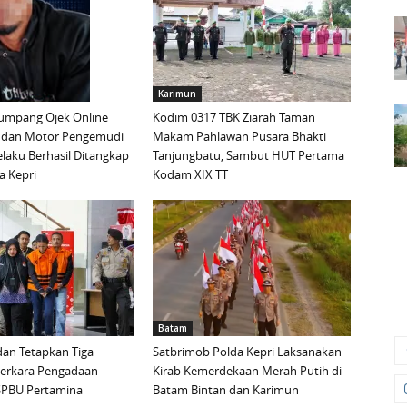
Karimun
mpang Ojek Online
Kodim 0317 TBK Ziarah Taman
 dan Motor Pengemudi
Makam Pahlawan Pusara Bhakti
elaku Berhasil Ditangkap
Tanjungbatu, Sambut HUT Pertama
a Kepri
Kodam XIX TT
Batam
an Tetapkan Tiga
Satbrimob Polda Kepri Laksanakan
Perkara Pengadaan
Kirab Kemerdekaan Merah Putih di
i SPBU Pertamina
Batam Bintan dan Karimun