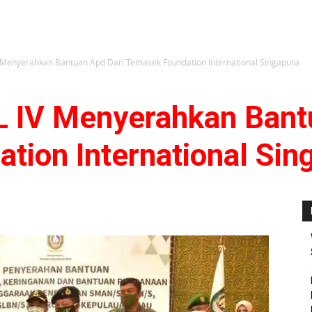
enyerahkan Bantuan Apd Dari Temasek Foundation International Singapura
V Menyerahkan Bantu
tion International Sin