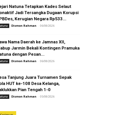
ejari Natuna Tetapkan Kades Selaut
onaktif Jadi Tersangka Dugaan Korupsi
PBDes, Kerugian Negara Rp533...
Dismon Rahman
-
06/08/2026
atuna
awa Nama Daerah ke Jamnas XII,
abup Jarmin Bekali Kontingen Pramuka
atuna dengan Pesan...
Dismon Rahman
-
06/08/2026
atuna
esa Tanjung Juara Turnamen Sepak
ola HUT ke-108 Desa Kelanga,
aklukkan Pian Tengah 1-0
Dismon Rahman
-
05/08/2026
atuna