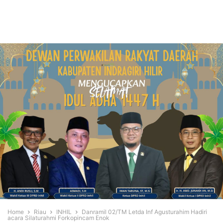
Home
Riau
INHIL
Danramil 02/TM Letda Inf Agusturahim Hadiri
acara Silaturahmi Forkopincam Enok