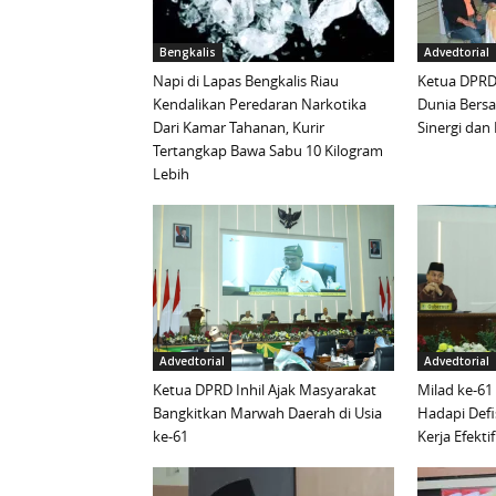
Bengkalis
Advedtorial
Napi di Lapas Bengkalis Riau
Ketua DPRD 
Kendalikan Peredaran Narkotika
Dunia Bersa
Dari Kamar Tahanan, Kurir
Sinergi da
Tertangkap Bawa Sabu 10 Kilogram
Lebih
Advedtorial
Advedtorial
Ketua DPRD Inhil Ajak Masyarakat
Milad ke-61
Bangkitkan Marwah Daerah di Usia
Hadapi Defi
ke-61
Kerja Efektif