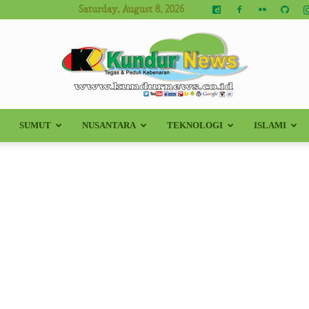
Saturday, August 8, 2026
SUMUT
NUSANTARA
TEKNOLOGI
ISLAMI
Kundur
News