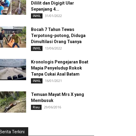
Dililit dan Digigit Ular
Sepanjang 4...
31/01/2022
INHIL
Bocah 7 Tahun Tewas
Terpotong-potong, Diduga
Dimultilasi Orang Tuanya
13/06/2022
INHIL
Kronologis Pengejaran Boat
Mapia Penyeludup Rokok
Tanpa Cukai Asal Batam
16/01/2021
INHIL
Temuan Mayat Mrs X yang
Membusuk
29/06/2016
Riau
Berita Terkini