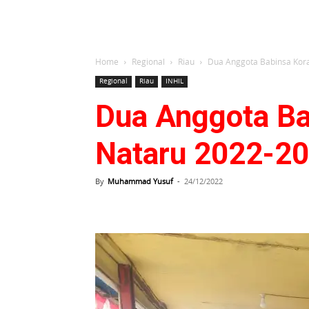
Home
Regional
Riau
Dua Anggota Babinsa Kor
Regional
Riau
INHIL
Dua Anggota Ba
Nataru 2022-2
By
Muhammad Yusuf
-
24/12/2022