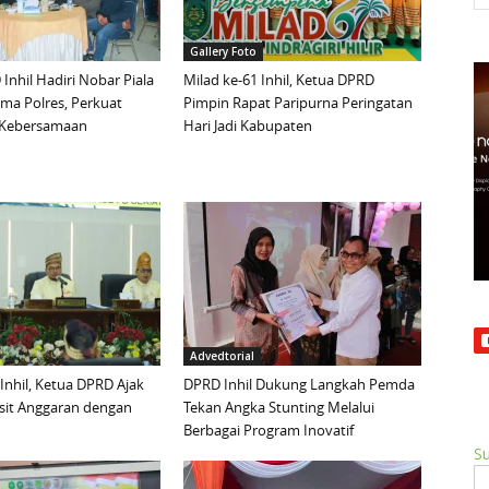
Gallery Foto
Inhil Hadiri Nobar Piala
Milad ke-61 Inhil, Ketua DPRD
ma Polres, Perkuat
Pimpin Rapat Paripurna Peringatan
n Kebersamaan
Hari Jadi Kabupaten
Advedtorial
 Inhil, Ketua DPRD Ajak
DPRD Inhil Dukung Langkah Pemda
sit Anggaran dengan
Tekan Angka Stunting Melalui
Berbagai Program Inovatif
Su