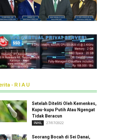
rita - R I A U
Setelah Diteliti Oleh Kemenkes,
Kupu-kupu Putih Atau Ngengat
Tidak Beracun
27/07/2022
INHIL
Seorang Bocah di Sei Danai,