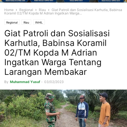
Home
Regional
Riau
Giat Patroli dan Sosialisasi Karhutla, Babinsa
Koramil 02/TM Kopda M Adrian Ingatkan Warga...
Regional
Riau
INHIL
Giat Patroli dan Sosialisasi
Karhutla, Babinsa Koramil
02/TM Kopda M Adrian
Ingatkan Warga Tentang
Larangan Membakar
By
Muhammad Yusuf
-
03/02/2023