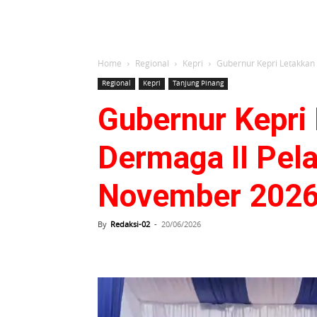
Home
Regional
Kepri
Gubernur Kepri Letakka
Regional
Kepri
Tanjung Pinang
Gubernur Kepri
Dermaga II Pe
November 202
By
Redaksi-02
-
20/06/2026