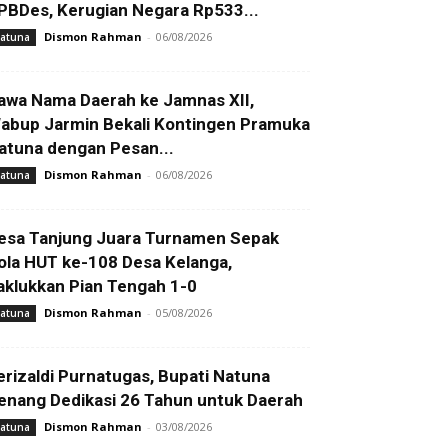
PBDes, Kerugian Negara Rp533...
Dismon Rahman
-
06/08/2026
atuna
awa Nama Daerah ke Jamnas XII,
abup Jarmin Bekali Kontingen Pramuka
atuna dengan Pesan...
Dismon Rahman
-
06/08/2026
atuna
esa Tanjung Juara Turnamen Sepak
ola HUT ke-108 Desa Kelanga,
aklukkan Pian Tengah 1-0
Dismon Rahman
-
05/08/2026
atuna
erizaldi Purnatugas, Bupati Natuna
enang Dedikasi 26 Tahun untuk Daerah
Dismon Rahman
-
03/08/2026
atuna