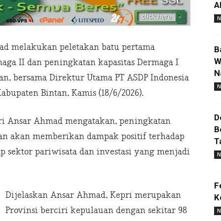
A
N
ad melakukan peletakan batu pertama
B
W
ga II dan peningkatan kapasitas Dermaga I
N
n, bersama Direktur Utama PT ASDP Indonesia
N
Kabupaten Bintan, Kamis (18/6/2026).
D
ri Ansar Ahmad mengatakan, peningkatan
B
an akan memberikan dampak positif terhadap
T
p sektor pariwisata dan investasi yang menjadi
N
F
Dijelaskan Ansar Ahmad, Kepri merupakan
K
Provinsi berciri kepulauan dengan sekitar 98
N