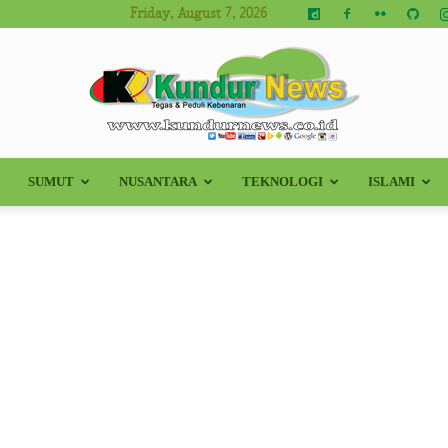
Friday, August 7, 2026
SUMUT
NUSANTARA
TEKNOLOGI
ISLAMI
Kundur
News