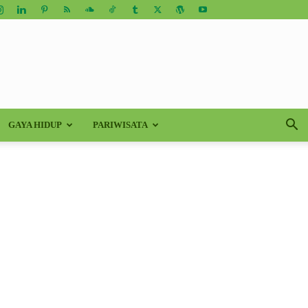
GAYA HIDUP
PARIWISATA