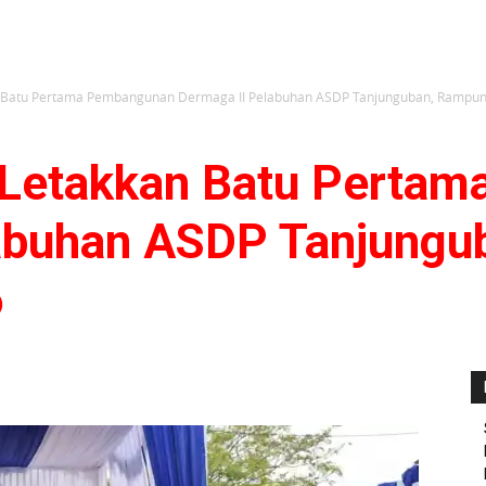
n Batu Pertama Pembangunan Dermaga II Pelabuhan ASDP Tanjunguban, Rampung
 Letakkan Batu Perta
labuhan ASDP Tanjungu
6