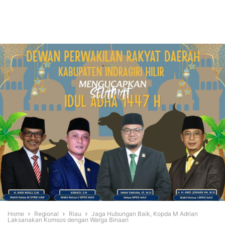
Home
Regional
Riau
Jaga Hubungan Baik, Kopda M Adrian
Laksanakan Komsos dengan Warga Binaan