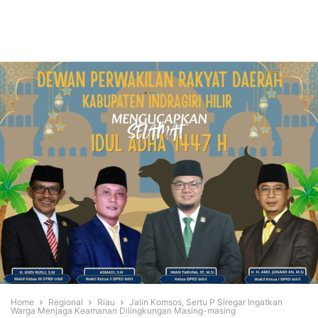
Home
Regional
Riau
Jalin Komsos, Sertu P Siregar Ingatkan
Warga Menjaga Keamanan Dilingkungan Masing-masing