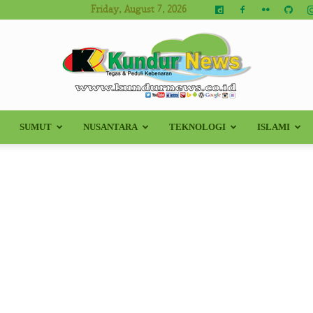
Friday, August 7, 2026
SUMUT
NUSANTARA
TEKNOLOGI
ISLAMI
Kundur
News