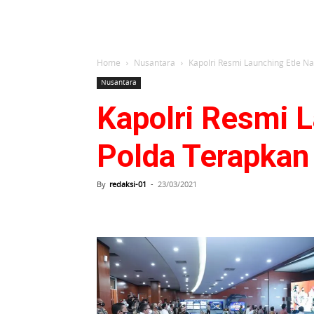
Home
Nusantara
Kapolri Resmi Launching Etle Na
Nusantara
Kapolri Resmi L
Polda Terapkan 
By
redaksi-01
-
23/03/2021