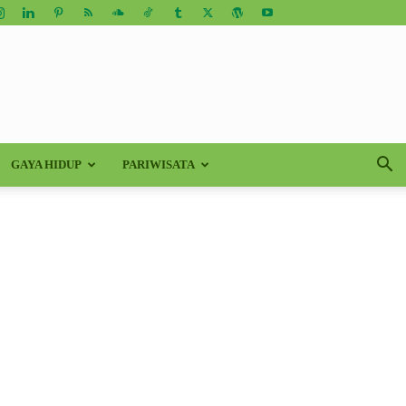
GAYA HIDUP
PARIWISATA