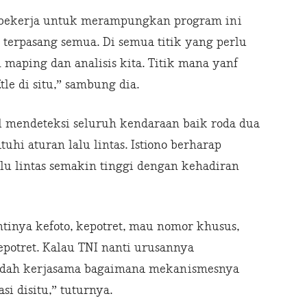
us bekerja untuk merampungkan program ini
 terpasang semua. Di semua titik yang perlu
 maping dan analisis kita. Titik mana yanf
tle di situ,” sambung dia.
al mendeteksi seluruh kendaraan baik roda dua
i aturan lalu lintas. Istiono berharap
lu lintas semakin tinggi dengan kehadiran
inya kefoto, kepotret, mau nomor khusus,
epotret. Kalau TNI nanti urusannya
sudah kerjasama bagaimana mekanismesnya
i disitu,” tuturnya.