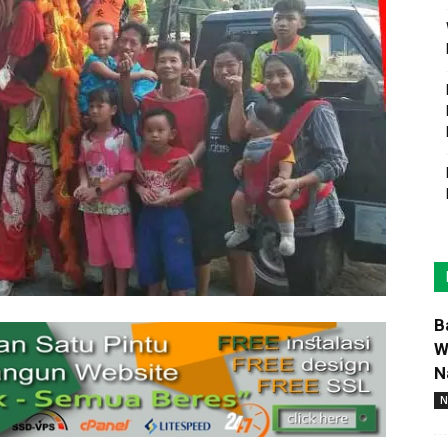
B
W
N
N