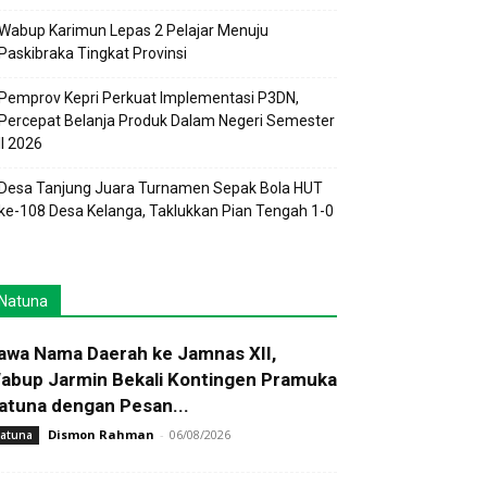
Wabup Karimun Lepas 2 Pelajar Menuju
Paskibraka Tingkat Provinsi
Pemprov Kepri Perkuat Implementasi P3DN,
Percepat Belanja Produk Dalam Negeri Semester
II 2026
Desa Tanjung Juara Turnamen Sepak Bola HUT
ke-108 Desa Kelanga, Taklukkan Pian Tengah 1-0
Natuna
awa Nama Daerah ke Jamnas XII,
abup Jarmin Bekali Kontingen Pramuka
atuna dengan Pesan...
Dismon Rahman
-
06/08/2026
atuna