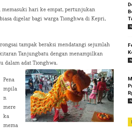
D
h memasuki hari ke empat, pertunjukan
B
T
iasa digelar bagi warga Tionghwa di Kepri,
N
 Barongsai tampak beraksi mendatangi sejumlah
F
K
 sekitaran Tanjungbatu dengan menampilkan
N
ntu dalam adat Tionghwa.
M
Pena
P
mpila
R
n
N
mere
ka
mema