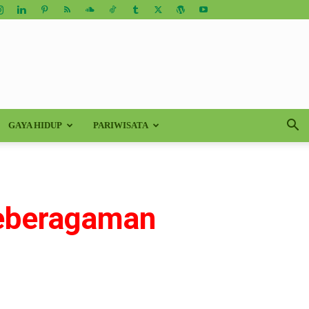
GAYA HIDUP
PARIWISATA
eberagaman