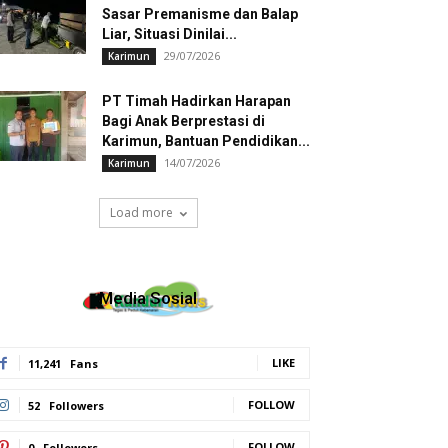
Sasar Premanisme dan Balap
Liar, Situasi Dinilai...
29/07/2026
Karimun
PT Timah Hadirkan Harapan
Bagi Anak Berprestasi di
Karimun, Bantuan Pendidikan...
14/07/2026
Karimun
Load more
Media Sosial
LIKE
11,241
Fans
FOLLOW
52
Followers
FOLLOW
0
Followers