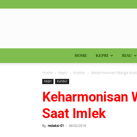
HOME
KEPRI
RIAU
Home
Kepri
Kundur
Keharmonisan Warga Kund
Kepri
Kundur
Keharmonisan 
Saat Imlek
By
redaksi-01
-
08/02/2019