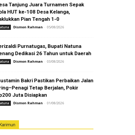
esa Tanjung Juara Turnamen Sepak
ola HUT ke-108 Desa Kelanga,
aklukkan Pian Tengah 1-0
Dismon Rahman
-
05/08/2026
atuna
erizaldi Purnatugas, Bupati Natuna
enang Dedikasi 26 Tahun untuk Daerah
Dismon Rahman
-
03/08/2026
atuna
ustamin Bakri Pastikan Perbaikan Jalan
ring–Penagi Tetap Berjalan, Pokir
p200 Juta Disiapkan
Dismon Rahman
-
01/08/2026
atuna
Karimun