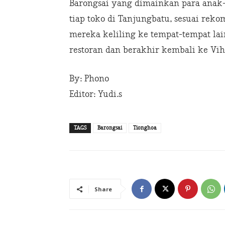
Barongsai yang dimainkan para anak-a
tiap toko di Tanjungbatu, sesuai rek
mereka keliling ke tempat-tempat lain
restoran dan berakhir kembali ke Vih
By: Phono
Editor: Yudi.s
TAGS
Barongsai
Tionghoa
Share