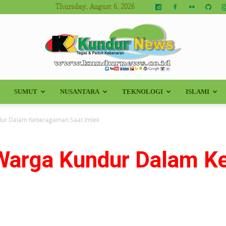
Thursday, August 6, 2026
SUMUT
NUSANTARA
TEKNOLOGI
ISLAMI
Kundur
ur Dalam Keberagaman Saat Imlek
Warga Kundur Dalam K
News