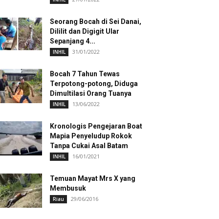
Seorang Bocah di Sei Danai,
Dililit dan Digigit Ular
Sepanjang 4...
31/01/2022
INHIL
Bocah 7 Tahun Tewas
Terpotong-potong, Diduga
Dimultilasi Orang Tuanya
13/06/2022
INHIL
Kronologis Pengejaran Boat
Mapia Penyeludup Rokok
Tanpa Cukai Asal Batam
16/01/2021
INHIL
Temuan Mayat Mrs X yang
Membusuk
29/06/2016
Riau