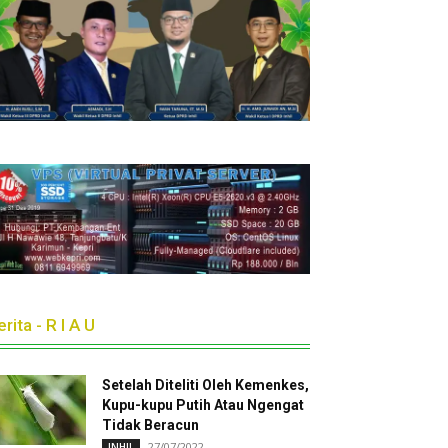
rita - R I A U
Setelah Diteliti Oleh Kemenkes,
Kupu-kupu Putih Atau Ngengat
Tidak Beracun
27/07/2022
INHIL