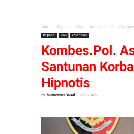
Home
Regional
Riau
Kombes.Pol. Asep Darmawan
Regional
Riau
Pekanbaru
Kombes.Pol. As
Santunan Korba
Hipnotis
By
Muhammad Yusuf
-
25/02/2023