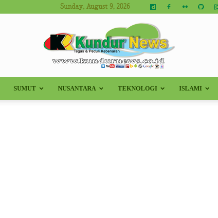
Sunday, August 9, 2026
SUMUT
NUSANTARA
TEKNOLOGI
ISLAMI
Kundur
News