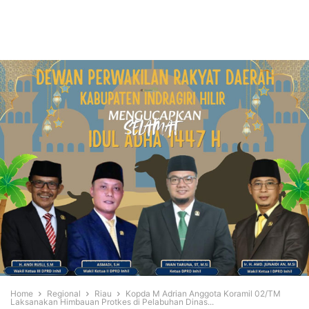
Home
Regional
Riau
Kopda M Adrian Anggota Koramil 02/TM
Laksanakan Himbauan Protkes di Pelabuhan Dinas...