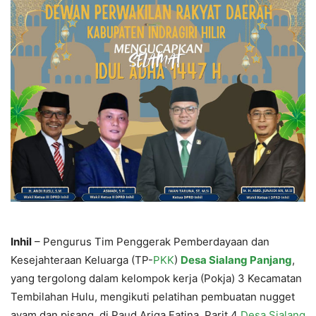
Inhil
– Pengurus Tim Penggerak Pemberdayaan dan
Kesejahteraan Keluarga (TP-
PKK
)
Desa Sialang Panjang
,
yang tergolong dalam kelompok kerja (Pokja) 3 Kecamatan
Tembilahan Hulu, mengikuti pelatihan pembuatan nugget
ayam dan pisang, di Paud Ariqa Fatina, Parit 4
Desa Sialang