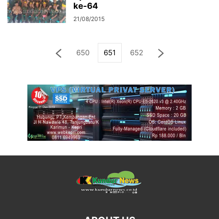
ke-64
21/08/2015
650
651
652