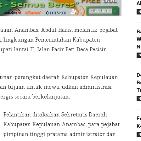
A
N
auan Anambas, Abdul Haris, melantik pejabat
B
W
di lingkungan Pemerintahan Kabupaten
N
i lantai II, Jalan Pasir Peti Desa Pesisir
N
D
sunan perangkat daerah Kabupaten Kepulauan
B
an tujuan untuk mewujudkan administrasi
T
ergis secara berkelanjutan.
N
Pelantikan disaksikan Sekretaris Daerah
F
Kabupaten Kepulauan Anambas, para pejabat
K
pimpinan tinggi pratama administrator dan
N