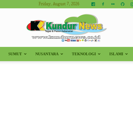
Friday, August 7, 2026
SUMUT
NUSANTARA
TEKNOLOGI
ISLAMI
Kundur
News