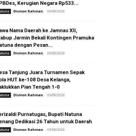
PBDes, Kerugian Negara Rp533...
Dismon Rahman
-
06/08/2026
atuna
awa Nama Daerah ke Jamnas XII,
abup Jarmin Bekali Kontingen Pramuka
atuna dengan Pesan...
Dismon Rahman
-
06/08/2026
atuna
esa Tanjung Juara Turnamen Sepak
ola HUT ke-108 Desa Kelanga,
aklukkan Pian Tengah 1-0
Dismon Rahman
-
05/08/2026
atuna
erizaldi Purnatugas, Bupati Natuna
enang Dedikasi 26 Tahun untuk Daerah
Dismon Rahman
-
03/08/2026
atuna