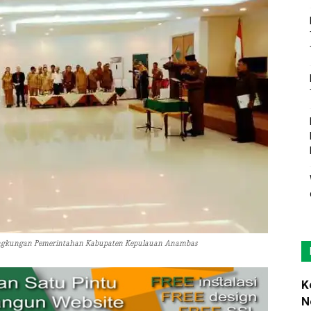
 Lingkungan Pemerintahan Kabupaten Kepulauan Anambas
K
N