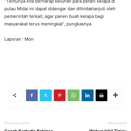
“Tentunya kita berharap keluhan para petani kelapa di
pulau Midai ini dapat didengar dan ditindaklanjuti oleh
pemerintah terkait, agar panen buah kelapa bagi
masyarakat terus meningkat”, pungkasnya.
Laporan : Mon
Previous article
Next article
Cegah Karhutla,Babinsa
Wabup Inhil Tinjau