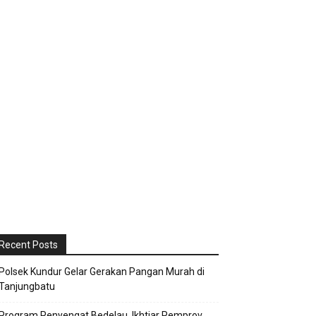
Recent Posts
Polsek Kundur Gelar Gerakan Pangan Murah di
Tanjungbatu
Program Penyengat Bedelau, Ikhtiar Pemprov