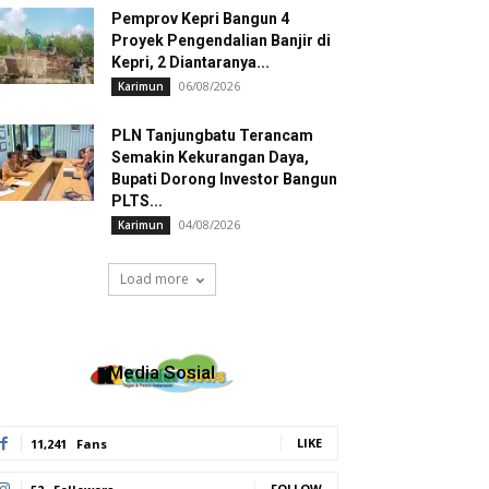
Pemprov Kepri Bangun 4
Proyek Pengendalian Banjir di
Kepri, 2 Diantaranya...
06/08/2026
Karimun
PLN Tanjungbatu Terancam
Semakin Kekurangan Daya,
Bupati Dorong Investor Bangun
PLTS...
04/08/2026
Karimun
Load more
Media Sosial
LIKE
11,241
Fans
FOLLOW