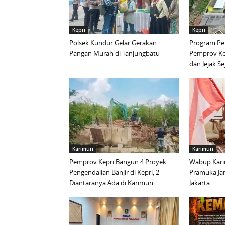
Kepri
Kepri
Polsek Kundur Gelar Gerakan
Program Pen
Pangan Murah di Tanjungbatu
Pemprov Ke
dan Jejak S
Karimun
Karimun
Pemprov Kepri Bangun 4 Proyek
Wabup Kari
Pengendalian Banjir di Kepri, 2
Pramuka Ja
Diantaranya Ada di Karimun
Jakarta