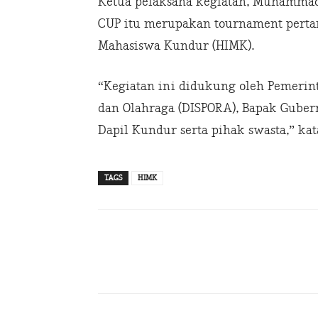
Ketua pelaksana kegiatan, Muhammad
CUP itu merupakan tournament perta
Mahasiswa Kundur (HIMK).
“Kegiatan ini didukung oleh Pemeri
dan Olahraga (DISPORA), Bapak Guber
Dapil Kundur serta pihak swasta,” ka
TAGS
HIMK
Share