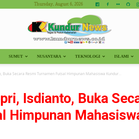
Thursday, August 6, 2026
SUMUT
NUSANTARA
TEKNOLOGI
ISLAMI
Kundur
nto, Buka Secara Resmi Turnamen Futsal Himpunan Mahasiswa Kundur...
pri, Isdianto, Buka Se
News
al Himpunan Mahasisw