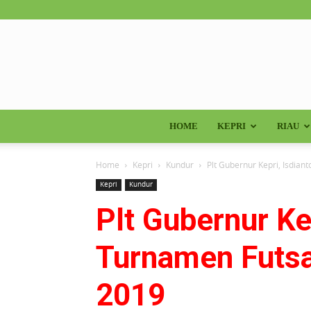
HOME
KEPRI
RIAU
Home
Kepri
Kundur
Plt Gubernur Kepri, Isdia
Kepri
Kundur
Plt Gubernur Ke
Turnamen Futs
2019