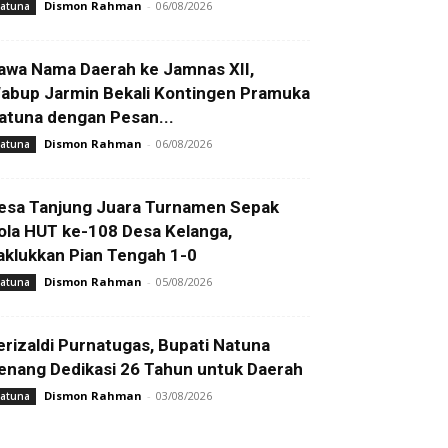
Dismon Rahman
-
06/08/2026
atuna
awa Nama Daerah ke Jamnas XII,
abup Jarmin Bekali Kontingen Pramuka
atuna dengan Pesan...
Dismon Rahman
-
06/08/2026
atuna
esa Tanjung Juara Turnamen Sepak
ola HUT ke-108 Desa Kelanga,
aklukkan Pian Tengah 1-0
Dismon Rahman
-
05/08/2026
atuna
erizaldi Purnatugas, Bupati Natuna
enang Dedikasi 26 Tahun untuk Daerah
Dismon Rahman
-
03/08/2026
atuna