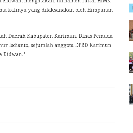
 Ridwan, mengatakan, turnamen futsal HIMK
ma kalinya yang dilaksanakan oleh Himpunan
ntah Daerah Kabupaten Karimun, Dinas Pemuda
nur Isdianto, sejumlah anggota DPRD Karimun
ta Ridwan.*