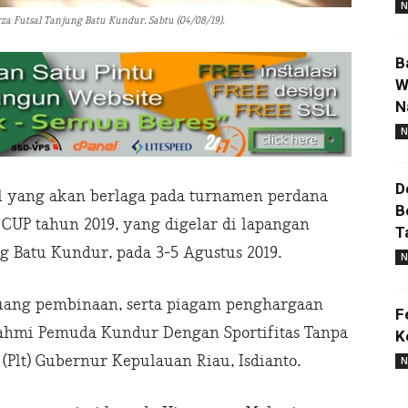
N
za Futsal Tanjung Batu Kundur, Sabtu (04/08/19).
B
W
N
N
D
l yang akan berlaga pada turnamen perdana
B
UP tahun 2019, yang digelar di lapangan
T
ng Batu Kundur, pada 3-5 Agustus 2019.
N
uang pembinaan, serta piagam penghargaan
F
ahmi Pemuda Kundur Dengan Sportifitas Tanpa
K
 (Plt) Gubernur Kepulauan Riau, Isdianto.
N