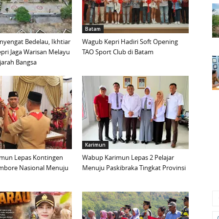
Batam
yengat Bedelau, Ikhtiar
Wagub Kepri Hadiri Soft Opening
pri Jaga Warisan Melayu
TAO Sport Club di Batam
ejarah Bangsa
Karimun
mun Lepas Kontingen
Wabup Karimun Lepas 2 Pelajar
mbore Nasional Menuju
Menuju Paskibraka Tingkat Provinsi