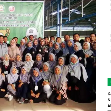
K
N
A