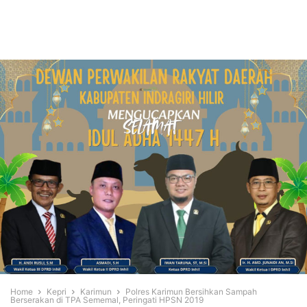
Home
Kepri
Karimun
Polres Karimun Bersihkan Sampah
Berserakan di TPA Sememal, Peringati HPSN 2019