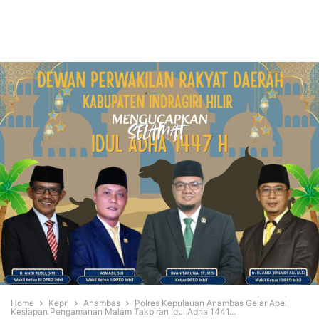
Home
Kepri
Anambas
Polres Kepulauan Anambas Gelar Apel
Kesiapan Pengamanan Malam Takbiran Idul Adha 1441...