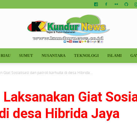
RIAU
SUMUT
NUSANTARA
TEKNOLOGI
ISLAMI
GA
Kundur
 Giat Sosialisasi dan patroli karhutla di desa Hibrida...
a Laksanakan Giat Sosia
News
 di desa Hibrida Jaya