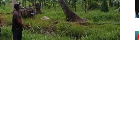
Be
ncegah kebakaran hutan dan lahan
n, Kodim 0314/Inhil Praka Fiki Putra
n karhutla di desa Hibrida Jaya, kecamatan