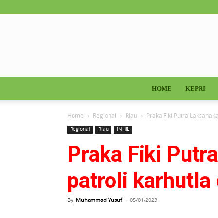
HOME
KEPRI
Home
Regional
Riau
Praka Fiki Putra Laksanakan
Regional
Riau
INHIL
Praka Fiki Putr
patroli karhutla
By
Muhammad Yusuf
-
05/01/2023