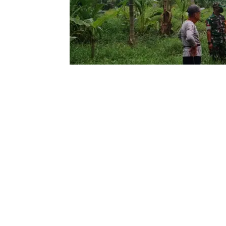
Teluk Belengkong
— Dalam rangka me
(karhutla), Babinsa koramil 06/Katema
mengoptimalkan sosialisasi pencegaha