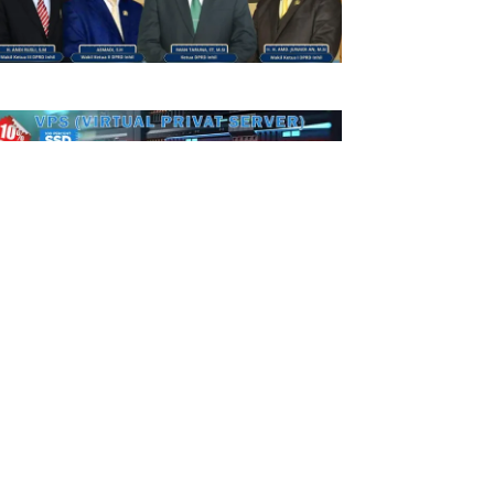
rita - R I A U
Setelah Diteliti Oleh Kemenkes,
Kupu-kupu Putih Atau Ngengat
Tidak Beracun
27/07/2022
INHIL
Seorang Bocah di Sei Danai,