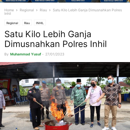
Home
Regional
Riau
Satu Kilo Lebih Ganja Dimusnahkan Polres
Inhil
Regional
Riau
INHIL
Satu Kilo Lebih Ganja
Dimusnahkan Polres Inhil
By
Muhammad Yusuf
-
27/01/2023