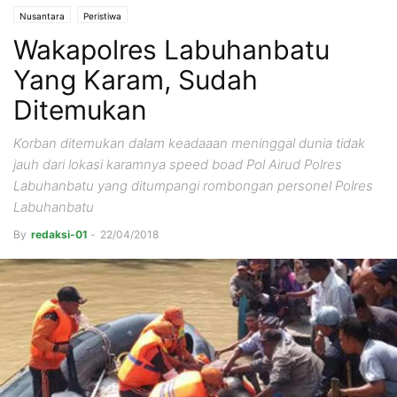
Nusantara
Peristiwa
Wakapolres Labuhanbatu
Yang Karam, Sudah
Ditemukan
Korban ditemukan dalam keadaaan meninggal dunia tidak
jauh dari lokasi karamnya speed boad Pol Airud Polres
Labuhanbatu yang ditumpangi rombongan personel Polres
Labuhanbatu
By
redaksi-01
-
22/04/2018